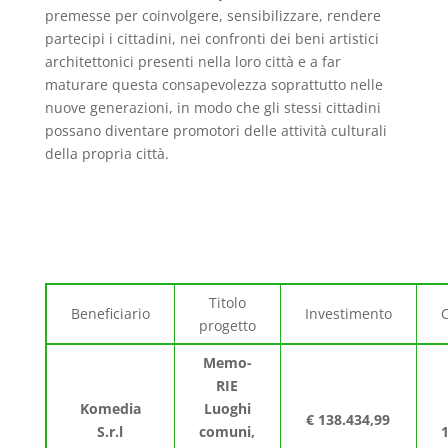
premesse per coinvolgere, sensibilizzare, rendere
partecipi i cittadini, nei confronti dei beni artistici
architettonici presenti nella loro città e a far
maturare questa consapevolezza soprattutto nelle
nuove generazioni, in modo che gli stessi cittadini
possano diventare promotori delle attività culturali
della propria città.
Sostegno Finanziario Ricevuto
Titolo
Beneficiario
Investimento
C
progetto
Memo-
RIE
Komedia
Luoghi
€ 138.434,99
S.r.l
comuni,
1